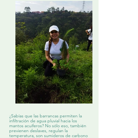
¿Sabías que las barrancas permiten la
infiltración de agua pluvial hacia los
mantos acuíferos? No sólo eso, también
previenen deslaves, regulan la
temperatura, son sumideros de carbono