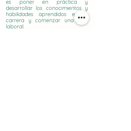
es poner en práctica y
desarrollar los conocimientos y
habilidades aprendidos en la
carrera y comenzar una vida
laboral.
¡DONA A LA
NATURALEZA!
Sabemos que las actividades
pueden estar fuera de tu
disponibilidad de tiempo, por lo
que en CamBIO te proponemos
una alternativa si quieres apoyar
pero no puedes ir a nuestros
eventos.